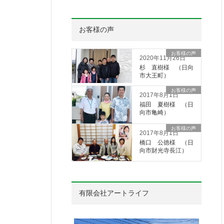
お客様の声
お客様の声
2020年11月26日
杉 直樹様 （日向
市大王町）
お客様の声
2017年8月1日
福田 夏樹様 （日
向市亀崎）
お客様の声
2017年8月1日
橋口 公徳様 （日
向市財光寺長江）
有限会社アートライフ