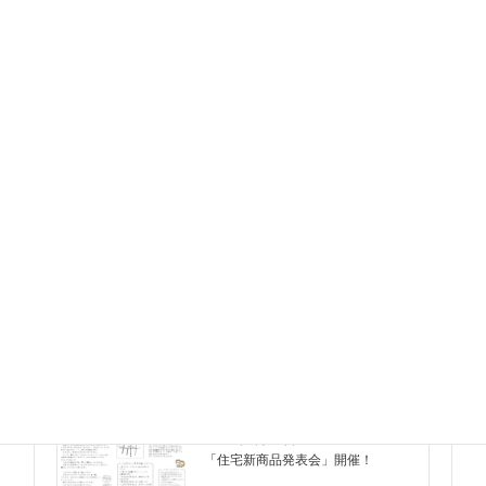
素材の魅力・・・？
素材の実物は見れますか？
建てた感想は？
樹の家っていいの？
資料のご請求について
イベント情報
イベント情報
2018年11月7日
第12回 資金計画セミナー開催！
（無料）
イベント情報
2017年9月17日
「住宅新商品発表会」開催！