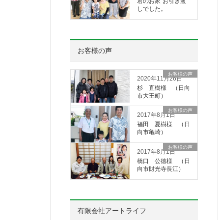
君のお家”お引き渡
しでした。
お客様の声
お客様の声
2020年11月26日
杉 直樹様 （日向
市大王町）
お客様の声
2017年8月1日
福田 夏樹様 （日
向市亀崎）
お客様の声
2017年8月1日
橋口 公徳様 （日
向市財光寺長江）
有限会社アートライフ