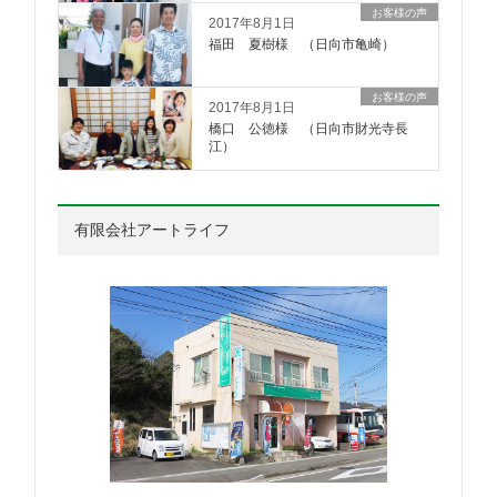
お客様の声
2017年8月1日
福田 夏樹様 （日向市亀崎）
お客様の声
2017年8月1日
橋口 公徳様 （日向市財光寺長
江）
有限会社アートライフ